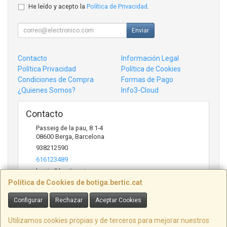
He leído y acepto la
Política de Privacidad
.
Enviar
Contacto
Información Legal
Política Privacidad
Política de Cookies
Condiciones de Compra
Formas de Pago
¿Quienes Somos?
Info3-Cloud
Contacto
Passeig de la pau, 8 1-4
08600
Berga
,
Barcelona
938212590
616123489
bertic@bertic.cat
Política de Cookies de botiga.bertic.cat
Configurar
Rechazar
Aceptar Cookies
Horario
Lunes a Viernes (9h-14h | 15h-18h)
Utilizamos cookies propias y de terceros para mejorar nuestros