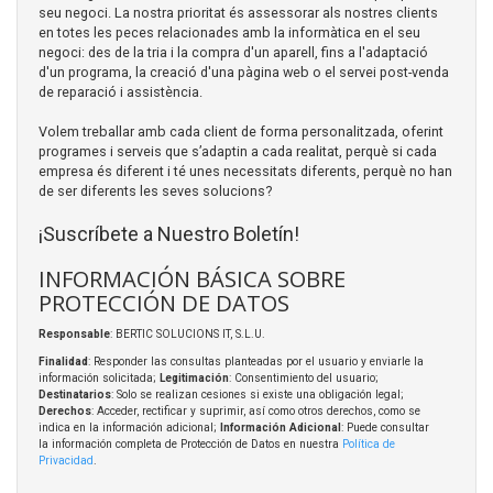
seu negoci. La nostra prioritat és assessorar als nostres clients
en totes les peces relacionades amb la informàtica en el seu
negoci: des de la tria i la compra d'un aparell, fins a l'adaptació
d'un programa, la creació d'una pàgina web o el servei post-venda
de reparació i assistència.
Volem treballar amb cada client de forma personalitzada, oferint
programes i serveis que s’adaptin a cada realitat, perquè si cada
empresa és diferent i té unes necessitats diferents, perquè no han
de ser diferents les seves solucions?
¡Suscríbete a Nuestro Boletín!
INFORMACIÓN BÁSICA SOBRE
PROTECCIÓN DE DATOS
Responsable
: BERTIC SOLUCIONS IT, S.L.U.
Finalidad
: Responder las consultas planteadas por el usuario y enviarle la
información solicitada;
Legitimación
: Consentimiento del usuario;
Destinatarios
: Solo se realizan cesiones si existe una obligación legal;
Derechos
: Acceder, rectificar y suprimir, así como otros derechos, como se
indica en la información adicional;
Información Adicional
: Puede consultar
la información completa de Protección de Datos en nuestra
Política de
Privacidad
.