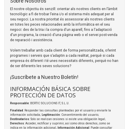
Sobre Nosotros
El nostre objectiu és senzill: orientar als nostres clients en l’àmbit
tecnològic a fi de trobar l’eina i/o el sistema més adequat per al
seu negoci. La nostra prioritat és assessorar als nostres clients
en totes les peces relacionades amb la informàtica en el seu
negoci: des de la tria i la compra d'un aparell, fins a l'adaptació
d'un programa, la creació d'una pàgina web o el servei post-venda
de reparació i assistència.
Volem treballar amb cada client de forma personalitzada, oferint
programes i serveis que s’adaptin a cada realitat, perquè si cada
empresa és diferent i té unes necessitats diferents, perquè no han
de ser diferents les seves solucions?
¡Suscríbete a Nuestro Boletín!
INFORMACIÓN BÁSICA SOBRE
PROTECCIÓN DE DATOS
Responsable
: BERTIC SOLUCIONS IT, S.L.U.
Finalidad
: Responder las consultas planteadas por el usuario y enviarle la
información solicitada;
Legitimación
: Consentimiento del usuario;
Destinatarios
: Solo se realizan cesiones si existe una obligación legal;
Derechos
: Acceder, rectificar y suprimir, así como otros derechos, como se
indica en la información adicional;
Información Adicional
: Puede consultar