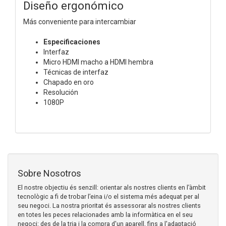
Diseño ergonómico
Más conveniente para intercambiar
Especificaciones
Interfaz
Micro HDMI macho a HDMI hembra
Técnicas de interfaz
Chapado en oro
Resolución
1080P
Sobre Nosotros
El nostre objectiu és senzill: orientar als nostres clients en l’àmbit
tecnològic a fi de trobar l’eina i/o el sistema més adequat per al
seu negoci. La nostra prioritat és assessorar als nostres clients
en totes les peces relacionades amb la informàtica en el seu
negoci: des de la tria i la compra d'un aparell, fins a l'adaptació