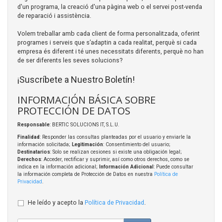
d'un programa, la creació d'una pàgina web o el servei post-venda
de reparació i assistència.
Volem treballar amb cada client de forma personalitzada, oferint
programes i serveis que s’adaptin a cada realitat, perquè si cada
empresa és diferent i té unes necessitats diferents, perquè no han
de ser diferents les seves solucions?
¡Suscríbete a Nuestro Boletín!
INFORMACIÓN BÁSICA SOBRE
PROTECCIÓN DE DATOS
Responsable
: BERTIC SOLUCIONS IT, S.L.U.
Finalidad
: Responder las consultas planteadas por el usuario y enviarle la
información solicitada;
Legitimación
: Consentimiento del usuario;
Destinatarios
: Solo se realizan cesiones si existe una obligación legal;
Derechos
: Acceder, rectificar y suprimir, así como otros derechos, como se
indica en la información adicional;
Información Adicional
: Puede consultar
la información completa de Protección de Datos en nuestra
Política de
Privacidad
.
He leído y acepto la
Política de Privacidad
.