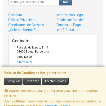
Enviar
Contacto
Información Legal
Política Privacidad
Política de Cookies
Condiciones de Compra
Formas de Pago
¿Quienes Somos?
Info3-Cloud
Contacto
Passeig de la pau, 8 1-4
08600
Berga
,
Barcelona
938212590
616123489
bertic@bertic.cat
Política de Cookies de botiga.bertic.cat
Configurar
Rechazar
Aceptar Cookies
Horario
Lunes a Viernes (9h-14h | 15h-18h)
Utilizamos cookies propias y de terceros para mejorar nuestros
servicios.
Puede obtener más información, o bien conocer cómo cambiar la