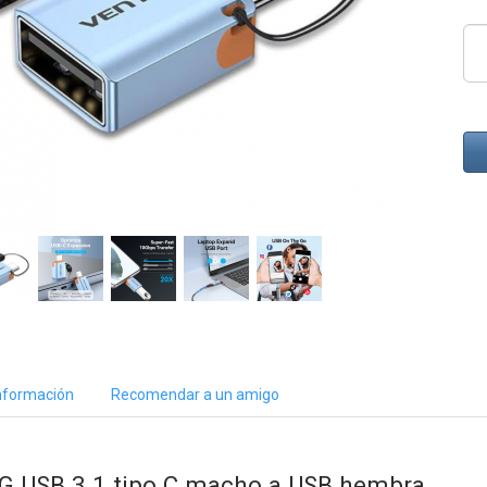
nformación
Recomendar a un amigo
G USB 3.1 tipo C macho a USB hembra