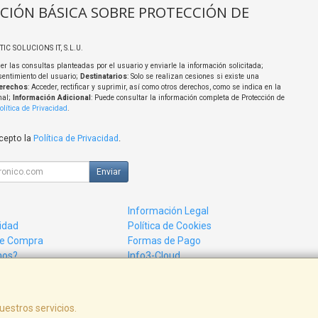
CIÓN BÁSICA SOBRE PROTECCIÓN DE
TIC SOLUCIONS IT, S.L.U.
er las consultas planteadas por el usuario y enviarle la información solicitada;
sentimiento del usuario;
Destinatarios
: Solo se realizan cesiones si existe una
erechos
: Acceder, rectificar y suprimir, así como otros derechos, como se indica en la
nal;
Información Adicional
: Puede consultar la información completa de Protección de
olítica de Privacidad
.
acepto la
Política de Privacidad
.
Enviar
Información Legal
cidad
Política de Cookies
de Compra
Formas de Pago
mos?
Info3-Cloud
uestros servicios.