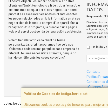
El nostre objectiu és senzill: orientar als nostres
INFORMA
clients en l’àmbit tecnològic a fi de trobar l’eina i/o el
DATOS
sistema més adequat per al seu negoci. La nostra
prioritat és assessorar als nostres clients en totes
Responsable
: BER
les peces relacionades amb la informàtica en el seu
negoci: des de la tria i la compra d'un aparell, fins a
Finalidad
: Respond
Legitimación
: Con
l'adaptació d'un programa, la creació d'una pàgina
obligación legal;
D
web o el servei post-venda de reparació i assistència.
información adicio
Datos en nuestra
P
Volem treballar amb cada client de forma
personalitzada, oferint programes i serveis que
He leído y 
s’adaptin a cada realitat, perquè si cada empresa és
diferent i té unes necessitats diferents, perquè no
han de ser diferents les seves solucions?
Contacto
Política Priva
Condiciones 
¿Quienes So
Política de Cookies de botiga.bertic.cat
botiga.bertic.cat © 2026
Utilizamos cookies propias y de terceros para mejorar n