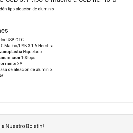
ón tipo aleación de aluminio
nes
dor USB OTG
 C Macho/USB 3.1 A Hembra
vanoplastia
Niquelado
ransmisión
10Gbps
orriente
3A
asa de aleación de aluminio.
del
 a Nuestro Boletín!