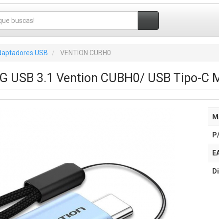
aptadores USB
VENTION CUBH0
G USB 3.1 Vention CUBH0/ USB Tipo-C 
M
P
E
Di