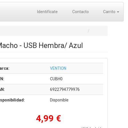
Identifícate
Contacto
Carrito
Macho - USB Hembra/ Azul
arca:
VENTION
/N:
CUBH0
AN:
6922794779976
sponibilidad:
Disponible
4,99 €