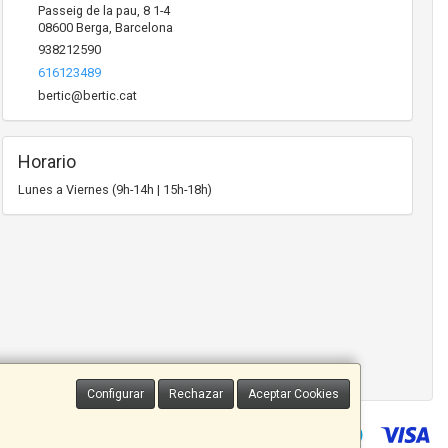
Passeig de la pau, 8 1-4
08600
Berga
,
Barcelona
938212590
616123489
bertic@bertic.cat
Horario
Lunes a Viernes (9h-14h | 15h-18h)
Configurar
Rechazar
Aceptar Cookies