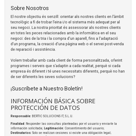
Sobre Nosotros
El nostre objectiu és senzill: orientar als nostres clients en l’àmbit
tecnològic a fi de trobar l’eina i/o el sistema més adequat per al
seu negoci. La nostra prioritat és assessorar als nostres clients
en totes les peces relacionades amb la informàtica en el seu
negoci: des de la tria i la compra d'un aparell, fins a l'adaptació
d'un programa, la creació d'una pàgina web o el servei post-venda
de reparació i assistència.
Volem treballar amb cada client de forma personalitzada, oferint
programes i serveis que s’adaptin a cada realitat, perquè si cada
empresa és diferent i té unes necessitats diferents, perquè no han
de ser diferents les seves solucions?
¡Suscríbete a Nuestro Boletín!
INFORMACIÓN BÁSICA SOBRE
PROTECCIÓN DE DATOS
Responsable
: BERTIC SOLUCIONS IT, S.L.U.
Finalidad
: Responder las consultas planteadas por el usuario y enviarle la
información solicitada;
Legitimación
: Consentimiento del usuario;
Destinatarios
: Solo se realizan cesiones si existe una obligación legal;