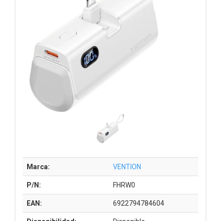
Marca:
VENTION
P/N:
FHRW0
EAN:
6922794784604