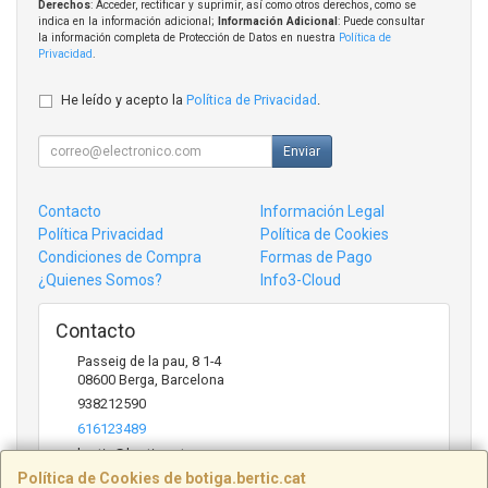
Derechos
: Acceder, rectificar y suprimir, así como otros derechos, como se
indica en la información adicional;
Información Adicional
: Puede consultar
la información completa de Protección de Datos en nuestra
Política de
Privacidad
.
He leído y acepto la
Política de Privacidad
.
Enviar
Contacto
Información Legal
Política Privacidad
Política de Cookies
Condiciones de Compra
Formas de Pago
¿Quienes Somos?
Info3-Cloud
Contacto
Passeig de la pau, 8 1-4
08600
Berga
,
Barcelona
938212590
616123489
bertic@bertic.cat
Política de Cookies de botiga.bertic.cat