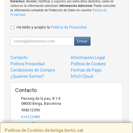
Derechos
: Acceder, rectificar y suprimir, así como otros derechos, como se
indica en la información adicional;
Información Adicional
: Puede consultar
la información completa de Protección de Datos en nuestra
Política de
Privacidad
.
He leído y acepto la
Política de Privacidad
.
Enviar
Contacto
Información Legal
Política Privacidad
Política de Cookies
Condiciones de Compra
Formas de Pago
¿Quienes Somos?
Info3-Cloud
Contacto
Passeig de la pau, 8 1-4
08600
Berga
,
Barcelona
938212590
616123489
bertic@bertic.cat
Política de Cookies de botiga.bertic.cat