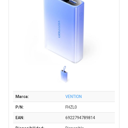
Marca:
VENTION
P/N:
FHZL0
EAN:
6922794789814