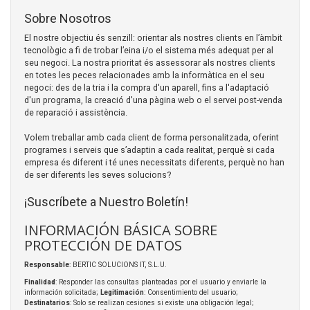
Sobre Nosotros
El nostre objectiu és senzill: orientar als nostres clients en l’àmbit
tecnològic a fi de trobar l’eina i/o el sistema més adequat per al
seu negoci. La nostra prioritat és assessorar als nostres clients
en totes les peces relacionades amb la informàtica en el seu
negoci: des de la tria i la compra d'un aparell, fins a l'adaptació
d'un programa, la creació d'una pàgina web o el servei post-venda
de reparació i assistència.
Volem treballar amb cada client de forma personalitzada, oferint
programes i serveis que s’adaptin a cada realitat, perquè si cada
empresa és diferent i té unes necessitats diferents, perquè no han
de ser diferents les seves solucions?
¡Suscríbete a Nuestro Boletín!
INFORMACIÓN BÁSICA SOBRE
PROTECCIÓN DE DATOS
Responsable
: BERTIC SOLUCIONS IT, S.L.U.
Finalidad
: Responder las consultas planteadas por el usuario y enviarle la
información solicitada;
Legitimación
: Consentimiento del usuario;
Destinatarios
: Solo se realizan cesiones si existe una obligación legal;