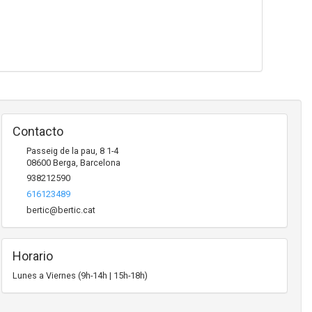
Contacto
Passeig de la pau, 8 1-4
08600
Berga
,
Barcelona
938212590
616123489
bertic@bertic.cat
Horario
Lunes a Viernes (9h-14h | 15h-18h)