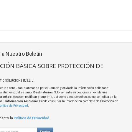
 a Nuestro Boletín!
CIÓN BÁSICA SOBRE PROTECCIÓN DE
TIC SOLUCIONS IT, S.L.U.
er las consultas planteadas por el usuario y enviarle la información solicitada;
sentimiento del usuario;
Destinatarios
: Solo se realizan cesiones si existe una
erechos
: Acceder, rectificar y suprimir, así como otros derechos, como se indica en la
nal;
Información Adicional
: Puede consultar la información completa de Protección de
olítica de Privacidad
.
acepto la
Política de Privacidad
.