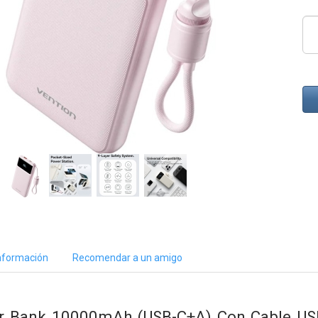
nformación
Recomendar a un amigo
r Bank 10000mAh (USB-C+A) Con Cable USB