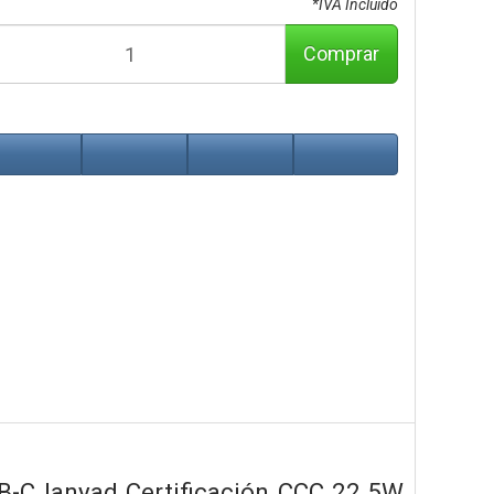
*IVA Incluido
Comprar
-C lanyad Certificación CCC 22.5W