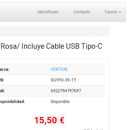
Identifícate
Contacto
Carrito
osa/ Incluye Cable USB Tipo-C
arca:
VENTION
/N:
XGYP0-39-TY
AN:
6922794797697
sponibilidad:
Disponible
15,50 €