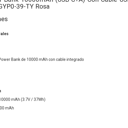
XGYP0-39-TY Rosa
nes
rales
Power Bank de 10000 mAh con cable integrado
n
 10000 mAh (3.7V / 37Wh)
300 mAh