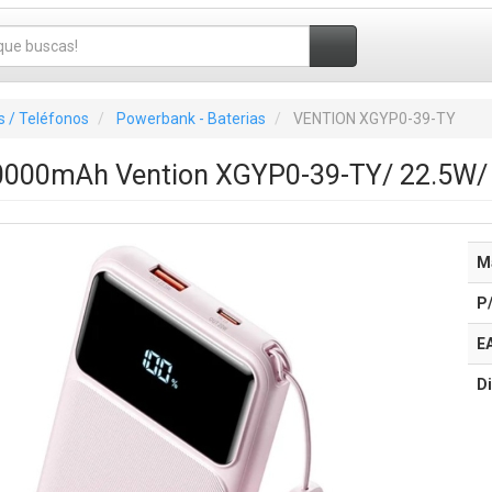
 / Teléfonos
Powerbank - Baterias
VENTION XGYP0-39-TY
000mAh Vention XGYP0-39-TY/ 22.5W/ R
M
P
E
Di