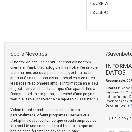
1 x USB-A
1 x USB-C
Sobre Nosotros
¡Suscríbete
El nostre objectiu és senzill: orientar als nostres
INFORMA
clients en l’àmbit tecnològic a fi de trobar l’eina i/o el
DATOS
sistema més adequat per al seu negoci. La nostra
prioritat és assessorar als nostres clients en totes
Responsable
: BER
les peces relacionades amb la informàtica en el seu
negoci: des de la tria i la compra d'un aparell, fins a
Finalidad
: Respond
Legitimación
: Con
l'adaptació d'un programa, la creació d'una pàgina
obligación legal;
D
web o el servei post-venda de reparació i assistència.
información adicio
Datos en nuestra
P
Volem treballar amb cada client de forma
personalitzada, oferint programes i serveis que
He leído y 
s’adaptin a cada realitat, perquè si cada empresa és
diferent i té unes necessitats diferents, perquè no
han de ser diferents les seves solucions?