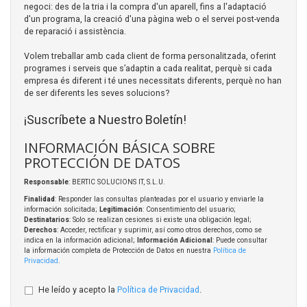
negoci: des de la tria i la compra d'un aparell, fins a l'adaptació
d'un programa, la creació d'una pàgina web o el servei post-venda
de reparació i assistència.
Volem treballar amb cada client de forma personalitzada, oferint
programes i serveis que s’adaptin a cada realitat, perquè si cada
empresa és diferent i té unes necessitats diferents, perquè no han
de ser diferents les seves solucions?
¡Suscríbete a Nuestro Boletín!
INFORMACIÓN BÁSICA SOBRE
PROTECCIÓN DE DATOS
Responsable
: BERTIC SOLUCIONS IT, S.L.U.
Finalidad
: Responder las consultas planteadas por el usuario y enviarle la
información solicitada;
Legitimación
: Consentimiento del usuario;
Destinatarios
: Solo se realizan cesiones si existe una obligación legal;
Derechos
: Acceder, rectificar y suprimir, así como otros derechos, como se
indica en la información adicional;
Información Adicional
: Puede consultar
la información completa de Protección de Datos en nuestra
Política de
Privacidad
.
He leído y acepto la
Política de Privacidad
.