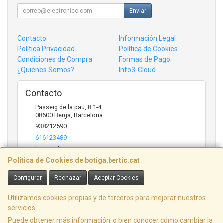
Enviar
Contacto
Información Legal
Política Privacidad
Política de Cookies
Condiciones de Compra
Formas de Pago
¿Quienes Somos?
Info3-Cloud
Contacto
Passeig de la pau, 8 1-4
08600
Berga
,
Barcelona
938212590
616123489
bertic@bertic.cat
Política de Cookies de botiga.bertic.cat
Configurar
Rechazar
Aceptar Cookies
Horario
Lunes a Viernes (9h-14h | 15h-18h)
Utilizamos cookies propias y de terceros para mejorar nuestros
servicios.
Puede obtener más información, o bien conocer cómo cambiar la