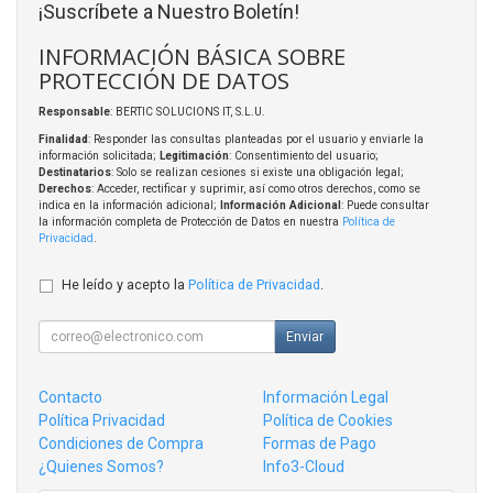
¡Suscríbete a Nuestro Boletín!
INFORMACIÓN BÁSICA SOBRE
PROTECCIÓN DE DATOS
Responsable
: BERTIC SOLUCIONS IT, S.L.U.
Finalidad
: Responder las consultas planteadas por el usuario y enviarle la
información solicitada;
Legitimación
: Consentimiento del usuario;
Destinatarios
: Solo se realizan cesiones si existe una obligación legal;
Derechos
: Acceder, rectificar y suprimir, así como otros derechos, como se
indica en la información adicional;
Información Adicional
: Puede consultar
la información completa de Protección de Datos en nuestra
Política de
Privacidad
.
He leído y acepto la
Política de Privacidad
.
Enviar
Contacto
Información Legal
Política Privacidad
Política de Cookies
Condiciones de Compra
Formas de Pago
¿Quienes Somos?
Info3-Cloud