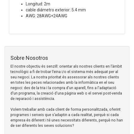
Longitud: 2m
cable diámetro exterior: 5.4 mm
AWG: 28AWG+24AWG
Sobre Nosotros
El nostre objectiu és senzill: orientar als nostres clients en l’àmbit
tecnològic a fi de trobar l’eina i/o el sistema més adequat per al
seu negoci. La nostra prioritat és assessorar als nostres clients
en totes les peces relacionades amb la informàtica en el seu
negoci: des de la tria i la compra d'un aparell, fins a l'adaptació
d'un programa, la creació d'una pàgina web o el servei post-venda
de reparació i assistència.
Volem treballar amb cada client de forma personalitzada, oferint
programes i serveis que s’adaptin a cada realitat, perquè si cada
empresa és diferent i té unes necessitats diferents, perquè no han
de ser diferents les seves solucions?