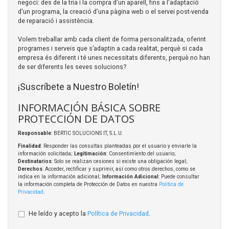
negoci: des de la tria i la compra d'un aparell, fins a l'adaptació
d'un programa, la creació d'una pàgina web o el servei post-venda
de reparació i assistència.
Volem treballar amb cada client de forma personalitzada, oferint
programes i serveis que s’adaptin a cada realitat, perquè si cada
empresa és diferent i té unes necessitats diferents, perquè no han
de ser diferents les seves solucions?
¡Suscríbete a Nuestro Boletín!
INFORMACIÓN BÁSICA SOBRE
PROTECCIÓN DE DATOS
Responsable
: BERTIC SOLUCIONS IT, S.L.U.
Finalidad
: Responder las consultas planteadas por el usuario y enviarle la
información solicitada;
Legitimación
: Consentimiento del usuario;
Destinatarios
: Solo se realizan cesiones si existe una obligación legal;
Derechos
: Acceder, rectificar y suprimir, así como otros derechos, como se
indica en la información adicional;
Información Adicional
: Puede consultar
la información completa de Protección de Datos en nuestra
Política de
Privacidad
.
He leído y acepto la
Política de Privacidad
.