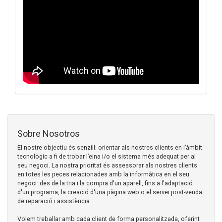
Sobre Nosotros
El nostre objectiu és senzill: orientar als nostres clients en l’àmbit
tecnològic a fi de trobar l’eina i/o el sistema més adequat per al
seu negoci. La nostra prioritat és assessorar als nostres clients
en totes les peces relacionades amb la informàtica en el seu
negoci: des de la tria i la compra d'un aparell, fins a l'adaptació
d'un programa, la creació d'una pàgina web o el servei post-venda
de reparació i assistència.
Volem treballar amb cada client de forma personalitzada, oferint