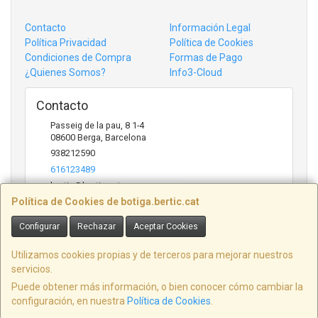
Contacto
Información Legal
Política Privacidad
Política de Cookies
Condiciones de Compra
Formas de Pago
¿Quienes Somos?
Info3-Cloud
Contacto
Passeig de la pau, 8 1-4
08600
Berga
,
Barcelona
938212590
616123489
bertic@bertic.cat
Política de Cookies de botiga.bertic.cat
Configurar
Rechazar
Aceptar Cookies
Horario
Lunes a Viernes (9h-14h | 15h-18h)
Utilizamos cookies propias y de terceros para mejorar nuestros
servicios.
Puede obtener más información, o bien conocer cómo cambiar la
configuración, en nuestra
Política de Cookies
.
, , , , España. - C.I.F.: B09846916 - Tfno: