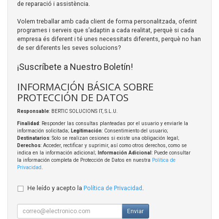
de reparació i assistència.
Volem treballar amb cada client de forma personalitzada, oferint
programes i serveis que s’adaptin a cada realitat, perquè si cada
empresa és diferent i té unes necessitats diferents, perquè no han
de ser diferents les seves solucions?
¡Suscríbete a Nuestro Boletín!
INFORMACIÓN BÁSICA SOBRE
PROTECCIÓN DE DATOS
Responsable
: BERTIC SOLUCIONS IT, S.L.U.
Finalidad
: Responder las consultas planteadas por el usuario y enviarle la
información solicitada;
Legitimación
: Consentimiento del usuario;
Destinatarios
: Solo se realizan cesiones si existe una obligación legal;
Derechos
: Acceder, rectificar y suprimir, así como otros derechos, como se
indica en la información adicional;
Información Adicional
: Puede consultar
la información completa de Protección de Datos en nuestra
Política de
Privacidad
.
He leído y acepto la
Política de Privacidad
.
Enviar