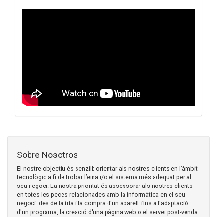
Sobre Nosotros
El nostre objectiu és senzill: orientar als nostres clients en l’àmbit
tecnològic a fi de trobar l’eina i/o el sistema més adequat per al
seu negoci. La nostra prioritat és assessorar als nostres clients
en totes les peces relacionades amb la informàtica en el seu
negoci: des de la tria i la compra d'un aparell, fins a l'adaptació
d'un programa, la creació d'una pàgina web o el servei post-venda