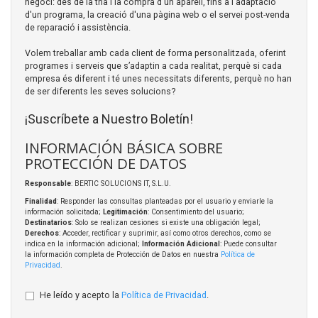
negoci: des de la tria i la compra d'un aparell, fins a l'adaptació
d'un programa, la creació d'una pàgina web o el servei post-venda
de reparació i assistència.
Volem treballar amb cada client de forma personalitzada, oferint
programes i serveis que s’adaptin a cada realitat, perquè si cada
empresa és diferent i té unes necessitats diferents, perquè no han
de ser diferents les seves solucions?
¡Suscríbete a Nuestro Boletín!
INFORMACIÓN BÁSICA SOBRE
PROTECCIÓN DE DATOS
Responsable
: BERTIC SOLUCIONS IT, S.L.U.
Finalidad
: Responder las consultas planteadas por el usuario y enviarle la
información solicitada;
Legitimación
: Consentimiento del usuario;
Destinatarios
: Solo se realizan cesiones si existe una obligación legal;
Derechos
: Acceder, rectificar y suprimir, así como otros derechos, como se
indica en la información adicional;
Información Adicional
: Puede consultar
la información completa de Protección de Datos en nuestra
Política de
Privacidad
.
He leído y acepto la
Política de Privacidad
.