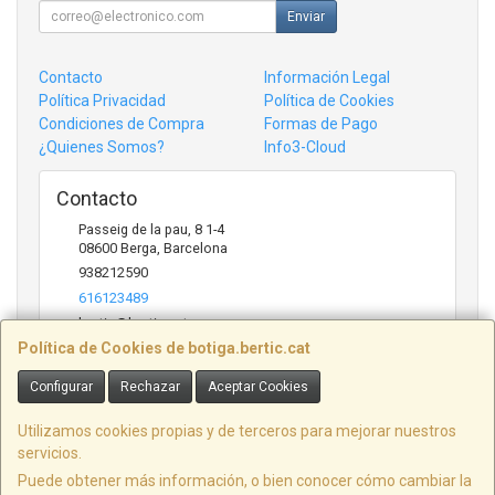
Enviar
Contacto
Información Legal
Política Privacidad
Política de Cookies
Condiciones de Compra
Formas de Pago
¿Quienes Somos?
Info3-Cloud
Contacto
Passeig de la pau, 8 1-4
08600
Berga
,
Barcelona
938212590
616123489
bertic@bertic.cat
Política de Cookies de botiga.bertic.cat
Configurar
Rechazar
Aceptar Cookies
Horario
Lunes a Viernes (9h-14h | 15h-18h)
Utilizamos cookies propias y de terceros para mejorar nuestros
servicios.
Puede obtener más información, o bien conocer cómo cambiar la