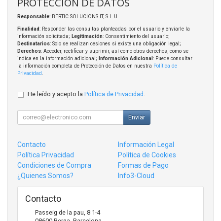
PROTECCIÓN DE DATOS
Responsable
: BERTIC SOLUCIONS IT, S.L.U.
Finalidad
: Responder las consultas planteadas por el usuario y enviarle la
información solicitada;
Legitimación
: Consentimiento del usuario;
Destinatarios
: Solo se realizan cesiones si existe una obligación legal;
Derechos
: Acceder, rectificar y suprimir, así como otros derechos, como se
indica en la información adicional;
Información Adicional
: Puede consultar
la información completa de Protección de Datos en nuestra
Política de
Privacidad
.
He leído y acepto la
Política de Privacidad
.
Enviar
Contacto
Información Legal
Política Privacidad
Política de Cookies
Condiciones de Compra
Formas de Pago
¿Quienes Somos?
Info3-Cloud
Contacto
Passeig de la pau, 8 1-4
08600
Berga
,
Barcelona