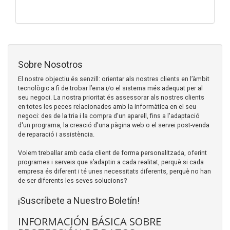
Sobre Nosotros
El nostre objectiu és senzill: orientar als nostres clients en l’àmbit
tecnològic a fi de trobar l’eina i/o el sistema més adequat per al
seu negoci. La nostra prioritat és assessorar als nostres clients
en totes les peces relacionades amb la informàtica en el seu
negoci: des de la tria i la compra d'un aparell, fins a l'adaptació
d'un programa, la creació d'una pàgina web o el servei post-venda
de reparació i assistència.
Volem treballar amb cada client de forma personalitzada, oferint
programes i serveis que s’adaptin a cada realitat, perquè si cada
empresa és diferent i té unes necessitats diferents, perquè no han
de ser diferents les seves solucions?
¡Suscríbete a Nuestro Boletín!
INFORMACIÓN BÁSICA SOBRE