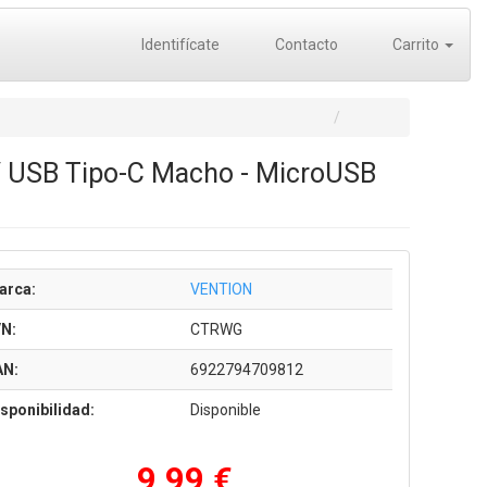
Identifícate
Contacto
Carrito
/ USB Tipo-C Macho - MicroUSB
arca:
VENTION
/N:
CTRWG
AN:
6922794709812
sponibilidad:
Disponible
9,99 €