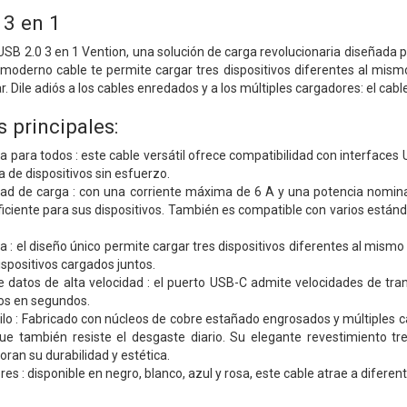
 3 en 1
SB 2.0 3 en 1 Vention, una solución de carga revolucionaria diseñada p
 moderno cable te permite cargar tres dispositivos diferentes al mism
. Dile adiós a los cables enredados y a los múltiples cargadores: el cable
s principales:
a para todos : este cable versátil ofrece compatibilidad con interfaces 
de dispositivos sin esfuerzo.
ad de carga : con una corriente máxima de 6 A y una potencia nomina
ficiente para sus dispositivos. También es compatible con varios estánd
 : el diseño único permite cargar tres dispositivos diferentes al mism
ispositivos cargados juntos.
e datos de alta velocidad : el puerto USB-C admite velocidades de tra
vos en segundos.
tilo : Fabricado con núcleos de cobre estañado engrosados ​​y múltiples 
 que también resiste el desgaste diario. Su elegante revestimiento
ran su durabilidad y estética.
es : disponible en negro, blanco, azul y rosa, este cable atrae a diferent