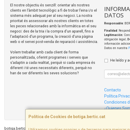
El nostre objectiu és senzill: orientar als nostres
INFORMA
clients en l’àmbit tecnològic a fi de trobar l’eina i/o el
DATOS
sistema més adequat per al seu negoci. La nostra
prioritat és assessorar als nostres clients en totes
Responsable
: BER
les peces relacionades amb la informàtica en el seu
negoci: des de la tria i la compra d'un aparell, fins a
Finalidad
: Respond
Legitimación
: Con
l'adaptació d'un programa, la creació d'una pàgina
obligación legal;
D
web o el servei post-venda de reparació i assistència.
información adicio
Datos en nuestra
P
Volem treballar amb cada client de forma
personalitzada, oferint programes i serveis que
He leído y 
s’adaptin a cada realitat, perquè si cada empresa és
diferent i té unes necessitats diferents, perquè no
han de ser diferents les seves solucions?
Contacto
Política Priva
Condiciones 
¿Quienes So
Política de Cookies de botiga.bertic.cat
botiga.bertic.cat © 2026
Utilizamos cookies propias y de terceros para mejorar n