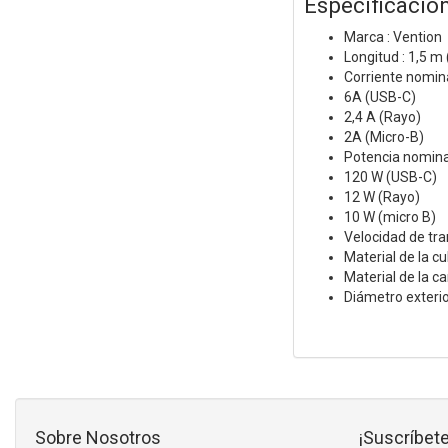
Especificacio
Marca : Vention
Longitud : 1,5 m
Corriente nomina
6A (USB-C)
2,4 A (Rayo)
2A (Micro-B)
Potencia nominal
120 W (USB-C)
12 W (Rayo)
10 W (micro B)
Velocidad de tr
Material de la c
Material de la c
Diámetro exterio
Sobre Nosotros
¡Suscríbete