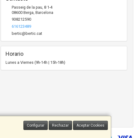
Passeig de la pau, 8 1-4
08600
Berga
,
Barcelona
938212590
616123489
bertic@bertic.cat
Horario
Lunes a Viernes (9h-14h | 15h-18h)
Configurar
Rechazar
Aceptar Cookies