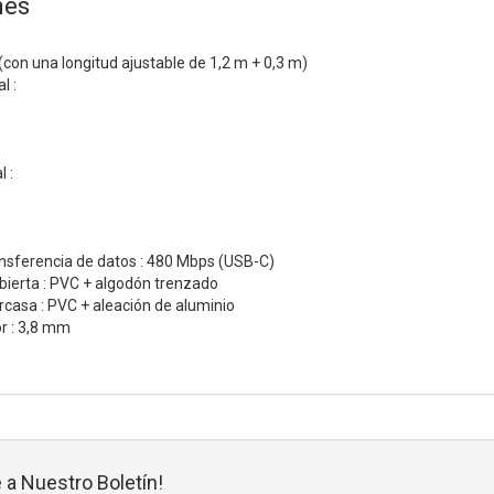
nes
 (con una longitud ajustable de 1,2 m + 0,3 m)
l :
 :
ansferencia de datos : 480 Mbps (USB-C)
ubierta : PVC + algodón trenzado
arcasa : PVC + aleación de aluminio
r : 3,8 mm
 a Nuestro Boletín!