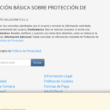
CIÓN BÁSICA SOBRE PROTECCIÓN DE
TIC SOLUCIONS IT, S.L.U.
er las consultas planteadas por el usuario y enviarle la información solicitada;
sentimiento del usuario;
Destinatarios
: Solo se realizan cesiones si existe una
erechos
: Acceder, rectificar y suprimir, así como otros derechos, como se indica en la
nal;
Información Adicional
: Puede consultar la información completa de Protección de
olítica de Privacidad
.
acepto la
Política de Privacidad
.
Enviar
Información Legal
cidad
Política de Cookies
de Compra
Formas de Pago
mos?
Info3-Cloud
uestros servicios.