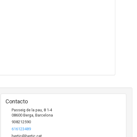
Contacto
Passeig de la pau, 8 1-4
08600
Berga
,
Barcelona
938212590
616123489
bertic@bertic.cat