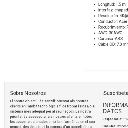
Longitud: 1.5 m
interfaz: chapad
Resolución: 4K
Conductor: Acero
Recubrimiento:
AWG: 30AWG
Carcasa: ABS
Cable OD: 7,0 
Sobre Nosotros
¡Suscríbete
El nostre objectiu és senzill: orientar als nostres
INFORMA
clients en l’àmbit tecnològic a fi de trobar l’eina i/o el
DATOS
sistema més adequat per al seu negoci. La nostra
prioritat és assessorar als nostres clients en totes
Responsable
: BER
les peces relacionades amb la informàtica en el seu
negoci: des de la tria i la compra d'un aparell, fins a
Finalidad
: Respond