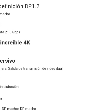
definición DP1.2
 macho
z
ta 21,6 Gbps
increíble 4K
ersivo
ral Salida de transmisión de video dual
e
n distorsión.
es
or: DP macho/ DP macho