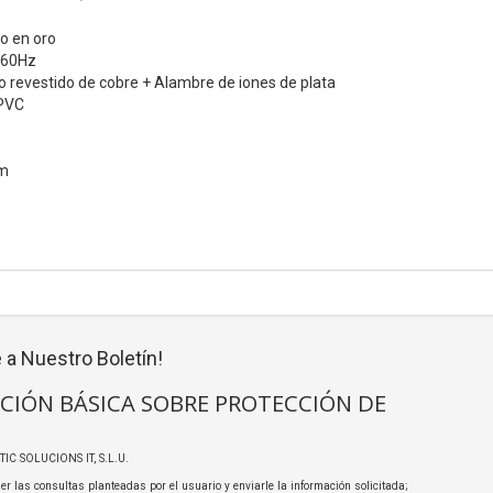
o en oro
@60Hz
 revestido de cobre + Alambre de iones de plata
 PVC
mm
 a Nuestro Boletín!
CIÓN BÁSICA SOBRE PROTECCIÓN DE
TIC SOLUCIONS IT, S.L.U.
er las consultas planteadas por el usuario y enviarle la información solicitada;