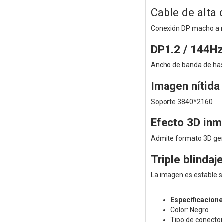
Cable de alta 
Conexión DP macho a
DP1.2 / 144H
Ancho de banda de has
Imagen nítida 
Soporte 3840*2160
Efecto 3D inm
Admite formato 3D gene
Triple blindaj
La imagen es estable si
Especificacion
Color: Negro
Tipo de conect