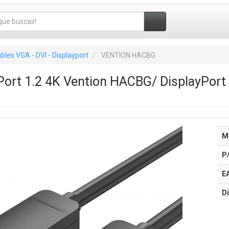
bles VGA - DVI - Displayport
VENTION HACBG
Port 1.2 4K Vention HACBG/ DisplayPort
M
P
E
Di