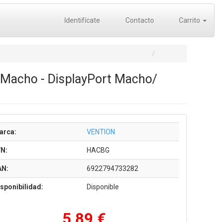
Identifícate
Contacto
Carrito
 Macho - DisplayPort Macho/
arca:
VENTION
/N:
HACBG
AN:
6922794733282
sponibilidad:
Disponible
5,89 €