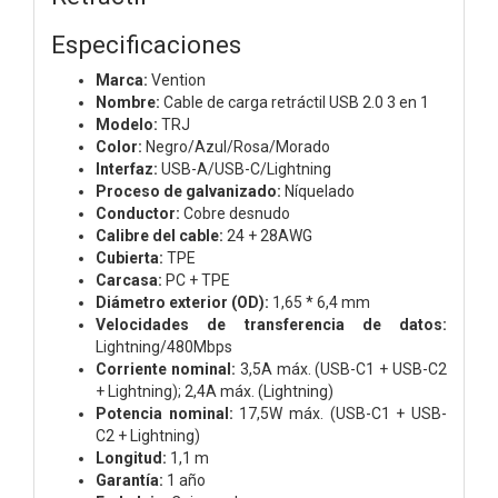
Especificaciones
Marca:
Vention
Nombre:
Cable de carga retráctil USB 2.0 3 en 1
Modelo:
TRJ
Color:
Negro/Azul/Rosa/Morado
Interfaz:
USB-A/USB-C/Lightning
Proceso de galvanizado:
Níquelado
Conductor:
Cobre desnudo
Calibre del cable:
24 + 28AWG
Cubierta:
TPE
Carcasa:
PC + TPE
Diámetro exterior (OD):
1,65 * 6,4 mm
Velocidades de transferencia de datos:
Lightning/480Mbps
Corriente nominal:
3,5A máx. (USB-C1 + USB-C2
+ Lightning); 2,4A máx. (Lightning)
Potencia nominal:
17,5W máx. (USB-C1 + USB-
C2 + Lightning)
Longitud:
1,1 m
Garantía:
1 año