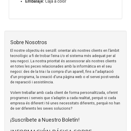
Embalaje:
Caja a color
Sobre Nosotros
El nostre objectiu és senzill: orientar als nostres clients en l’àmbit
tecnològic a fi de trobar l’eina i/o el sistema més adequat per al
seu negoci. La nostra prioritat és assessorar als nostres clients
en totes les peces relacionades amb la informàtica en el seu
negoci: des de la tria i la compra d'un aparell, fins a l'adaptació
d'un programa, la creació d'una pàgina web o el servei post-venda
de reparació i assistència.
Volem treballar amb cada client de forma personalitzada, oferint
programes i serveis que s’adaptin a cada realitat, perquè si cada
empresa és diferent i té unes necessitats diferents, perquè no han
de ser diferents les seves solucions?
¡Suscríbete a Nuestro Boletín!