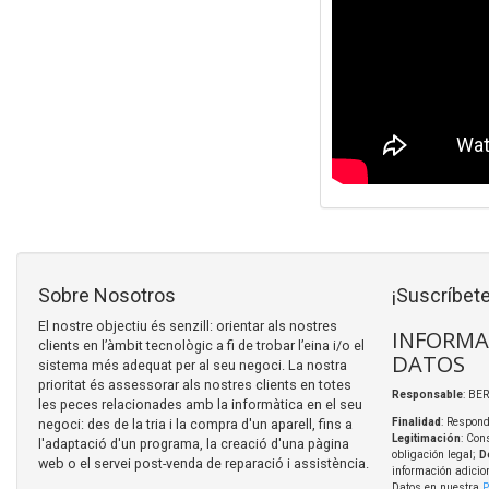
Sobre Nosotros
¡Suscríbete
El nostre objectiu és senzill: orientar als nostres
INFORMA
clients en l’àmbit tecnològic a fi de trobar l’eina i/o el
DATOS
sistema més adequat per al seu negoci. La nostra
prioritat és assessorar als nostres clients en totes
Responsable
: BER
les peces relacionades amb la informàtica en el seu
negoci: des de la tria i la compra d'un aparell, fins a
Finalidad
: Respond
Legitimación
: Con
l'adaptació d'un programa, la creació d'una pàgina
obligación legal;
D
web o el servei post-venda de reparació i assistència.
información adicio
Datos en nuestra
P