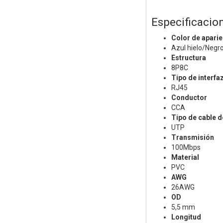
Especificacio
Color de aparie
Azul hielo/Negr
Estructura
8P8C
Tipo de interfa
RJ45
Conductor
CCA
Tipo de cable d
UTP
Transmisión
100Mbps
Material
PVC
AWG
26AWG
OD
5,5 mm
Longitud