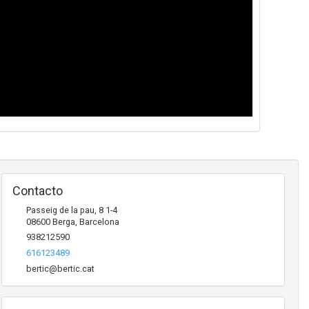
Contacto
Passeig de la pau, 8 1-4
08600
Berga
,
Barcelona
938212590
616123489
bertic@bertic.cat