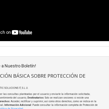
 a Nuestro Boletín!
CIÓN BÁSICA SOBRE PROTECCIÓN DE
TIC SOLUCIONS IT, S.L.U.
er las consultas planteadas por el usuario y enviarle la información solicitada;
sentimiento del usuario;
Destinatarios
: Solo se realizan cesiones si existe una
erechos
: Acceder, rectificar y suprimir, así como otros derechos, como se indica en la
nal;
Información Adicional
: Puede consultar la información completa de Protección de
olítica de Privacidad
.