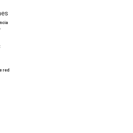
nes
ncia
o
z
e red