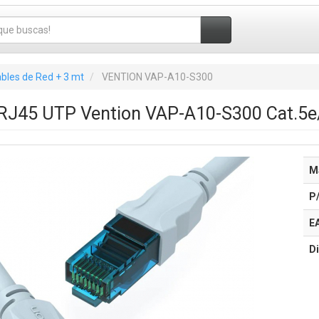
bles de Red + 3 mt
VENTION VAP-A10-S300
 RJ45 UTP Vention VAP-A10-S300 Cat.5e
M
P
E
Di