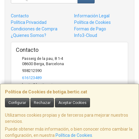
Contacto
Información Legal
Política Privacidad
Política de Cookies
Condiciones de Compra
Formas de Pago
¿Quienes Somos?
Info3-Cloud
Contacto
Passeig de la pau, 8 1-4
08600
Berga
,
Barcelona
938212590
616123489
bertic@bertic.cat
Política de Cookies de botiga.bertic.cat
Configurar
Rechazar
Aceptar Cookies
Horario
Lunes a Viernes (9h-14h | 15h-18h)
Utilizamos cookies propias y de terceros para mejorar nuestros
servicios.
Puede obtener más información, o bien conocer cómo cambiar la
configuración, en nuestra
Política de Cookies
.
, , , , España. - C.I.F.: B09846916 - Tfno: