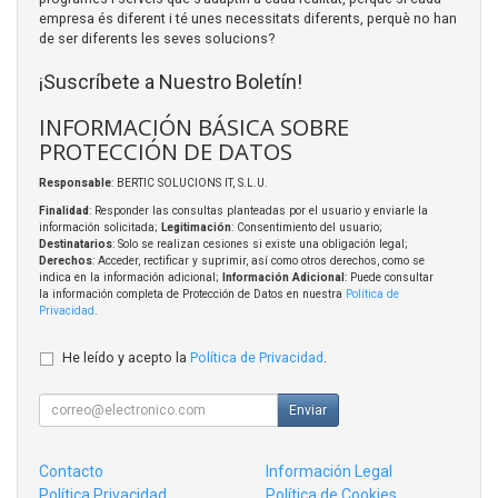
empresa és diferent i té unes necessitats diferents, perquè no han
de ser diferents les seves solucions?
¡Suscríbete a Nuestro Boletín!
INFORMACIÓN BÁSICA SOBRE
PROTECCIÓN DE DATOS
Responsable
: BERTIC SOLUCIONS IT, S.L.U.
Finalidad
: Responder las consultas planteadas por el usuario y enviarle la
información solicitada;
Legitimación
: Consentimiento del usuario;
Destinatarios
: Solo se realizan cesiones si existe una obligación legal;
Derechos
: Acceder, rectificar y suprimir, así como otros derechos, como se
indica en la información adicional;
Información Adicional
: Puede consultar
la información completa de Protección de Datos en nuestra
Política de
Privacidad
.
He leído y acepto la
Política de Privacidad
.
Enviar
Contacto
Información Legal
Política Privacidad
Política de Cookies