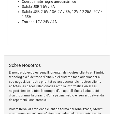
Cuerpo mate negro aerodinámico
Salida USB 1 5V / 2A
Salida USB 2 5V / 3A 9V / 3A, 12V / 2.25A, 20V /
1.35A
Entrada 12V-24V / 4A
Sobre Nosotros
El nostre objectiu és senzill: orientar als nostres clients en l’àmbit
tecnològic a fi de trobar l’eina i/o el sistema més adequat per al
seu negoci. La nostra prioritat és assessorar als nostres clients
en totes les peces relacionades amb la informàtica en el seu
negoci: des de la tria i la compra d'un aparell, fins a l'adaptació
d'un programa, la creació d'una pàgina web o el servei post-venda
de reparació i assistència.
Volem treballar amb cada client de forma personalitzada, oferint
programes i serveis que s’adaptin a cada realitat, perquè si cada