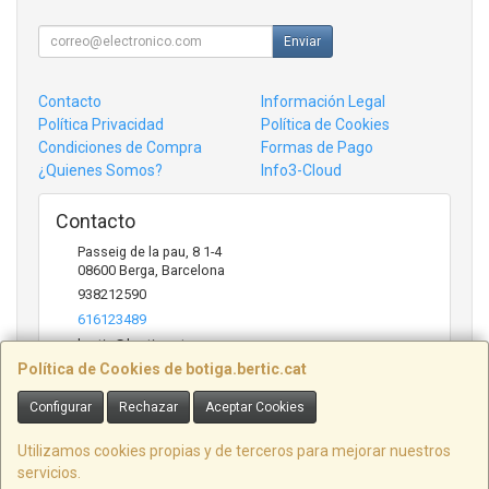
Enviar
Contacto
Información Legal
Política Privacidad
Política de Cookies
Condiciones de Compra
Formas de Pago
¿Quienes Somos?
Info3-Cloud
Contacto
Passeig de la pau, 8 1-4
08600
Berga
,
Barcelona
938212590
616123489
bertic@bertic.cat
Política de Cookies de botiga.bertic.cat
Configurar
Rechazar
Aceptar Cookies
Horario
Lunes a Viernes (9h-14h | 15h-18h)
Utilizamos cookies propias y de terceros para mejorar nuestros
servicios.