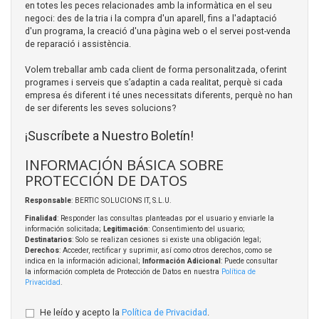
en totes les peces relacionades amb la informàtica en el seu
negoci: des de la tria i la compra d'un aparell, fins a l'adaptació
d'un programa, la creació d'una pàgina web o el servei post-venda
de reparació i assistència.
Volem treballar amb cada client de forma personalitzada, oferint
programes i serveis que s’adaptin a cada realitat, perquè si cada
empresa és diferent i té unes necessitats diferents, perquè no han
de ser diferents les seves solucions?
¡Suscríbete a Nuestro Boletín!
INFORMACIÓN BÁSICA SOBRE
PROTECCIÓN DE DATOS
Responsable
: BERTIC SOLUCIONS IT, S.L.U.
Finalidad
: Responder las consultas planteadas por el usuario y enviarle la
información solicitada;
Legitimación
: Consentimiento del usuario;
Destinatarios
: Solo se realizan cesiones si existe una obligación legal;
Derechos
: Acceder, rectificar y suprimir, así como otros derechos, como se
indica en la información adicional;
Información Adicional
: Puede consultar
la información completa de Protección de Datos en nuestra
Política de
Privacidad
.
He leído y acepto la
Política de Privacidad
.