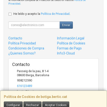
la información completa de Protección de Datos en nuestra
Política de
Privacidad
.
He leído y acepto la
Política de Privacidad
.
Enviar
Contacto
Información Legal
Política Privacidad
Política de Cookies
Condiciones de Compra
Formas de Pago
¿Quienes Somos?
Info3-Cloud
Contacto
Passeig de la pau, 8 1-4
08600
Berga
,
Barcelona
938212590
616123489
bertic@bertic.cat
Política de Cookies de botiga.bertic.cat
Configurar
Rechazar
Aceptar Cookies