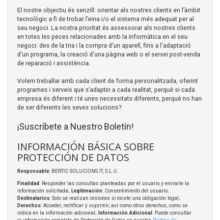
El nostre objectiu és senzill: orientar als nostres clients en l’àmbit
tecnològic a fi de trobar l’eina i/o el sistema més adequat per al
seu negoci. La nostra prioritat és assessorar als nostres clients
en totes les peces relacionades amb la informàtica en el seu
negoci: des de la tria i la compra d'un aparell, fins a l'adaptació
d'un programa, la creació d'una pàgina web o el servei post-venda
de reparació i assistència.
Volem treballar amb cada client de forma personalitzada, oferint
programes i serveis que s’adaptin a cada realitat, perquè si cada
empresa és diferent i té unes necessitats diferents, perquè no han
de ser diferents les seves solucions?
¡Suscríbete a Nuestro Boletín!
INFORMACIÓN BÁSICA SOBRE
PROTECCIÓN DE DATOS
Responsable
: BERTIC SOLUCIONS IT, S.L.U.
Finalidad
: Responder las consultas planteadas por el usuario y enviarle la
información solicitada;
Legitimación
: Consentimiento del usuario;
Destinatarios
: Solo se realizan cesiones si existe una obligación legal;
Derechos
: Acceder, rectificar y suprimir, así como otros derechos, como se
indica en la información adicional;
Información Adicional
: Puede consultar