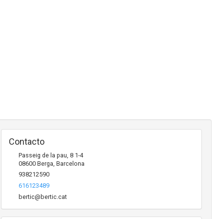
Contacto
Passeig de la pau, 8 1-4
08600
Berga
,
Barcelona
938212590
616123489
bertic@bertic.cat