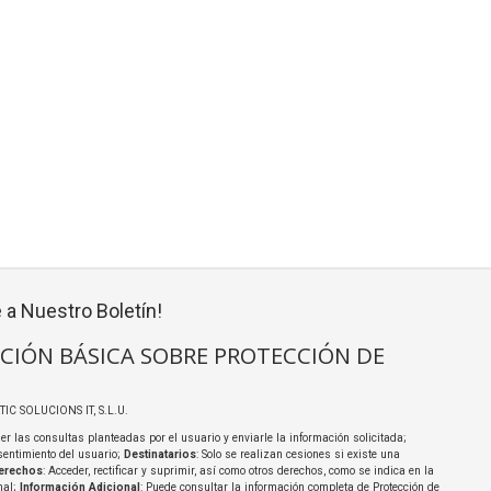
 a Nuestro Boletín!
CIÓN BÁSICA SOBRE PROTECCIÓN DE
TIC SOLUCIONS IT, S.L.U.
er las consultas planteadas por el usuario y enviarle la información solicitada;
sentimiento del usuario;
Destinatarios
: Solo se realizan cesiones si existe una
erechos
: Acceder, rectificar y suprimir, así como otros derechos, como se indica en la
nal;
Información Adicional
: Puede consultar la información completa de Protección de