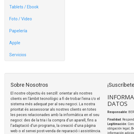
Tablets / Ebook
Foto / Video
Papelería
Apple
Servicios
Sobre Nosotros
¡Suscríbete
El nostre objectiu és senzill: orientar als nostres
INFORMA
clients en l’àmbit tecnològic a fi de trobar l’eina i/o el
DATOS
sistema més adequat per al seu negoci. La nostra
prioritat és assessorar als nostres clients en totes
Responsable
: BER
les peces relacionades amb la informàtica en el seu
negoci: des de la tria i la compra d'un aparell, fins a
Finalidad
: Respond
Legitimación
: Con
l'adaptació d'un programa, la creació d'una pàgina
obligación legal;
D
web o el servei post-venda de reparació i assistència.
información adicio