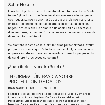
Sobre Nosotros
El nostre objectiu és senzill: orientar als nostres clients en l’àmbit
tecnològic a fi de trobar l’eina i/o el sistema més adequat per al
seu negoci. La nostra prioritat és assessorar als nostres clients
en totes les peces relacionades amb la informàtica en el seu
negoci: des de la tria i la compra d'un aparell, fins a l'adaptació
d'un programa, la creació d'una pàgina web o el servei post-venda
de reparació i assistència.
Volem treballar amb cada client de forma personalitzada, oferint
programes i serveis que s’adaptin a cada realitat, perquè si cada
empresa és diferent i té unes necessitats diferents, perquè no han
de ser diferents les seves solucions?
¡Suscríbete a Nuestro Boletín!
INFORMACIÓN BÁSICA SOBRE
PROTECCIÓN DE DATOS
Responsable
: BERTIC SOLUCIONS IT, S.L.U.
Finalidad
: Responder las consultas planteadas por el usuario y enviarle la
información solicitada;
Legitimación
: Consentimiento del usuario;
Destinatarios
: Solo se realizan cesiones si existe una obligación legal;
Derechos
: Acceder, rectificar y suprimir, así como otros derechos, como se