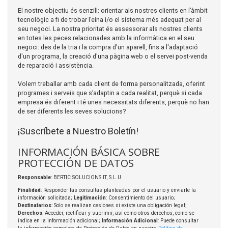
El nostre objectiu és senzill: orientar als nostres clients en l’àmbit
tecnològic a fi de trobar l’eina i/o el sistema més adequat per al
seu negoci. La nostra prioritat és assessorar als nostres clients
en totes les peces relacionades amb la informàtica en el seu
negoci: des de la tria i la compra d'un aparell, fins a l'adaptació
d'un programa, la creació d'una pàgina web o el servei post-venda
de reparació i assistència.
Volem treballar amb cada client de forma personalitzada, oferint
programes i serveis que s’adaptin a cada realitat, perquè si cada
empresa és diferent i té unes necessitats diferents, perquè no han
de ser diferents les seves solucions?
¡Suscríbete a Nuestro Boletín!
INFORMACIÓN BÁSICA SOBRE
PROTECCIÓN DE DATOS
Responsable
: BERTIC SOLUCIONS IT, S.L.U.
Finalidad
: Responder las consultas planteadas por el usuario y enviarle la
información solicitada;
Legitimación
: Consentimiento del usuario;
Destinatarios
: Solo se realizan cesiones si existe una obligación legal;
Derechos
: Acceder, rectificar y suprimir, así como otros derechos, como se
indica en la información adicional;
Información Adicional
: Puede consultar