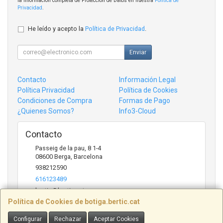
la información completa de Protección de Datos en nuestra
Política de
Privacidad
.
He leído y acepto la
Política de Privacidad
.
Enviar
Contacto
Información Legal
Política Privacidad
Política de Cookies
Condiciones de Compra
Formas de Pago
¿Quienes Somos?
Info3-Cloud
Contacto
Passeig de la pau, 8 1-4
08600
Berga
,
Barcelona
938212590
616123489
bertic@bertic.cat
Política de Cookies de botiga.bertic.cat
Configurar
Rechazar
Aceptar Cookies