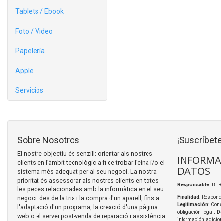
Tablets / Ebook
Foto / Video
Papelería
Apple
Servicios
Sobre Nosotros
¡Suscríbete
El nostre objectiu és senzill: orientar als nostres
INFORMA
clients en l’àmbit tecnològic a fi de trobar l’eina i/o el
DATOS
sistema més adequat per al seu negoci. La nostra
prioritat és assessorar als nostres clients en totes
Responsable
: BER
les peces relacionades amb la informàtica en el seu
negoci: des de la tria i la compra d'un aparell, fins a
Finalidad
: Respond
Legitimación
: Con
l'adaptació d'un programa, la creació d'una pàgina
obligación legal;
D
web o el servei post-venda de reparació i assistència.
información adicio