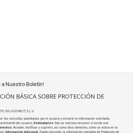
 a Nuestro Boletín!
CIÓN BÁSICA SOBRE PROTECCIÓN DE
TIC SOLUCIONS IT, S.L.U.
er las consultas planteadas por el usuario y enviarle la información solicitada;
sentimiento del usuario;
Destinatarios
: Solo se realizan cesiones si existe una
erechos
: Acceder, rectificar y suprimir, así como otros derechos, como se indica en la
nal;
Información Adicional
: Puede consultar la información completa de Protección de