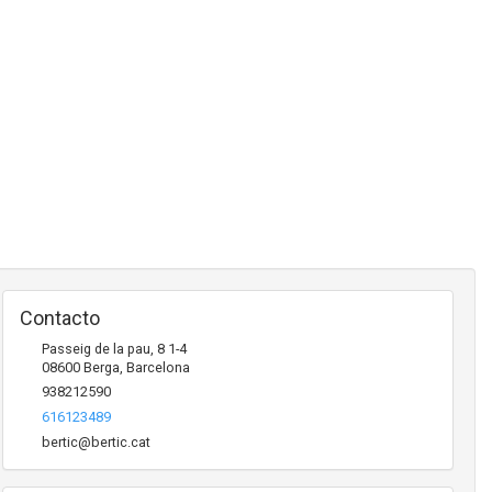
Contacto
Passeig de la pau, 8 1-4
08600
Berga
,
Barcelona
938212590
616123489
bertic@bertic.cat