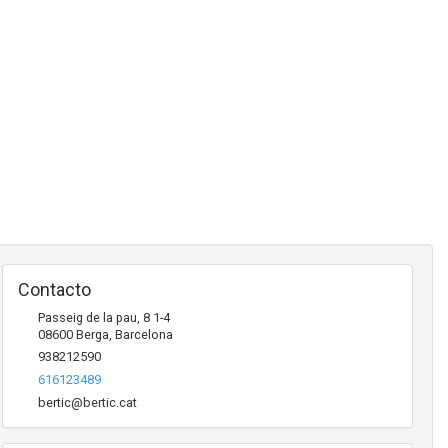
Contacto
Passeig de la pau, 8 1-4
08600
Berga
,
Barcelona
938212590
616123489
bertic@bertic.cat