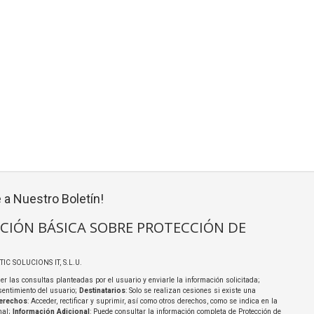
 a Nuestro Boletín!
CIÓN BÁSICA SOBRE PROTECCIÓN DE
TIC SOLUCIONS IT, S.L.U.
er las consultas planteadas por el usuario y enviarle la información solicitada;
sentimiento del usuario;
Destinatarios
: Solo se realizan cesiones si existe una
erechos
: Acceder, rectificar y suprimir, así como otros derechos, como se indica en la
nal;
Información Adicional
: Puede consultar la información completa de Protección de