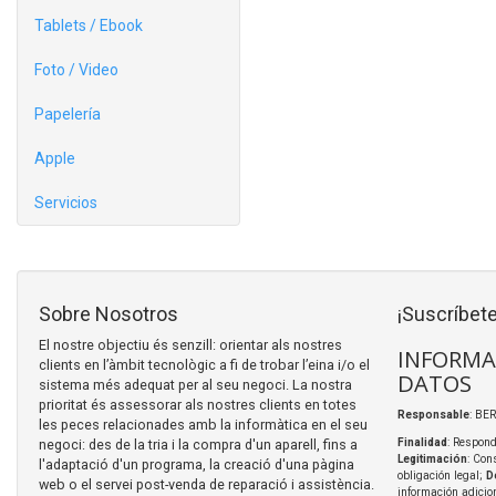
Tablets / Ebook
Foto / Video
Papelería
Apple
Servicios
Sobre Nosotros
¡Suscríbete
El nostre objectiu és senzill: orientar als nostres
INFORMA
clients en l’àmbit tecnològic a fi de trobar l’eina i/o el
DATOS
sistema més adequat per al seu negoci. La nostra
prioritat és assessorar als nostres clients en totes
Responsable
: BER
les peces relacionades amb la informàtica en el seu
negoci: des de la tria i la compra d'un aparell, fins a
Finalidad
: Respond
Legitimación
: Con
l'adaptació d'un programa, la creació d'una pàgina
obligación legal;
D
web o el servei post-venda de reparació i assistència.
información adicio