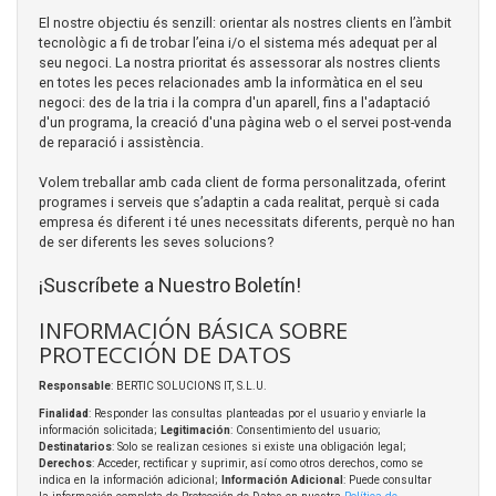
El nostre objectiu és senzill: orientar als nostres clients en l’àmbit
tecnològic a fi de trobar l’eina i/o el sistema més adequat per al
seu negoci. La nostra prioritat és assessorar als nostres clients
en totes les peces relacionades amb la informàtica en el seu
negoci: des de la tria i la compra d'un aparell, fins a l'adaptació
d'un programa, la creació d'una pàgina web o el servei post-venda
de reparació i assistència.
Volem treballar amb cada client de forma personalitzada, oferint
programes i serveis que s’adaptin a cada realitat, perquè si cada
empresa és diferent i té unes necessitats diferents, perquè no han
de ser diferents les seves solucions?
¡Suscríbete a Nuestro Boletín!
INFORMACIÓN BÁSICA SOBRE
PROTECCIÓN DE DATOS
Responsable
: BERTIC SOLUCIONS IT, S.L.U.
Finalidad
: Responder las consultas planteadas por el usuario y enviarle la
información solicitada;
Legitimación
: Consentimiento del usuario;
Destinatarios
: Solo se realizan cesiones si existe una obligación legal;
Derechos
: Acceder, rectificar y suprimir, así como otros derechos, como se
indica en la información adicional;
Información Adicional
: Puede consultar