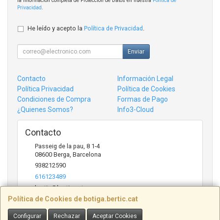
la información completa de Protección de Datos en nuestra
Política de
Privacidad
.
He leído y acepto la
Política de Privacidad
.
Enviar
Contacto
Información Legal
Política Privacidad
Política de Cookies
Condiciones de Compra
Formas de Pago
¿Quienes Somos?
Info3-Cloud
Contacto
Passeig de la pau, 8 1-4
08600
Berga
,
Barcelona
938212590
616123489
bertic@bertic.cat
Política de Cookies de botiga.bertic.cat
Configurar
Rechazar
Aceptar Cookies