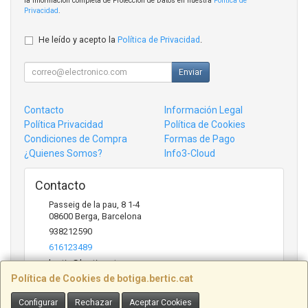
la información completa de Protección de Datos en nuestra
Política de
Privacidad
.
He leído y acepto la
Política de Privacidad
.
Enviar
Contacto
Información Legal
Política Privacidad
Política de Cookies
Condiciones de Compra
Formas de Pago
¿Quienes Somos?
Info3-Cloud
Contacto
Passeig de la pau, 8 1-4
08600
Berga
,
Barcelona
938212590
616123489
bertic@bertic.cat
Política de Cookies de botiga.bertic.cat
Configurar
Rechazar
Aceptar Cookies