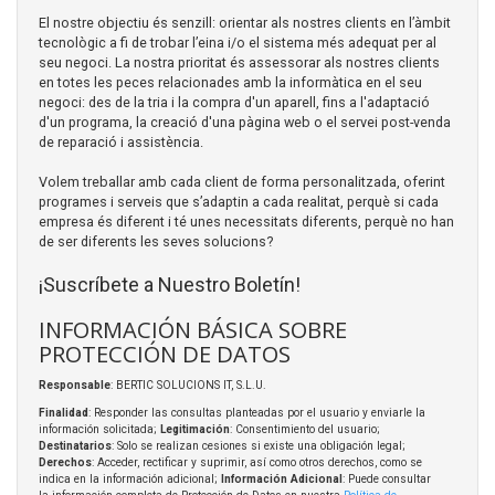
El nostre objectiu és senzill: orientar als nostres clients en l’àmbit
tecnològic a fi de trobar l’eina i/o el sistema més adequat per al
seu negoci. La nostra prioritat és assessorar als nostres clients
en totes les peces relacionades amb la informàtica en el seu
negoci: des de la tria i la compra d'un aparell, fins a l'adaptació
d'un programa, la creació d'una pàgina web o el servei post-venda
de reparació i assistència.
Volem treballar amb cada client de forma personalitzada, oferint
programes i serveis que s’adaptin a cada realitat, perquè si cada
empresa és diferent i té unes necessitats diferents, perquè no han
de ser diferents les seves solucions?
¡Suscríbete a Nuestro Boletín!
INFORMACIÓN BÁSICA SOBRE
PROTECCIÓN DE DATOS
Responsable
: BERTIC SOLUCIONS IT, S.L.U.
Finalidad
: Responder las consultas planteadas por el usuario y enviarle la
información solicitada;
Legitimación
: Consentimiento del usuario;
Destinatarios
: Solo se realizan cesiones si existe una obligación legal;
Derechos
: Acceder, rectificar y suprimir, así como otros derechos, como se
indica en la información adicional;
Información Adicional
: Puede consultar