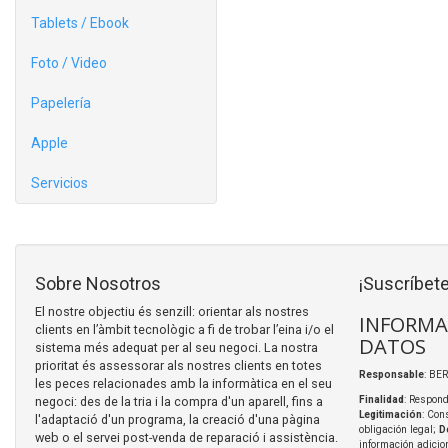
Tablets / Ebook
Foto / Video
Papelería
Apple
Servicios
Sobre Nosotros
¡Suscríbete
El nostre objectiu és senzill: orientar als nostres
INFORMA
clients en l’àmbit tecnològic a fi de trobar l’eina i/o el
DATOS
sistema més adequat per al seu negoci. La nostra
prioritat és assessorar als nostres clients en totes
Responsable
: BER
les peces relacionades amb la informàtica en el seu
negoci: des de la tria i la compra d'un aparell, fins a
Finalidad
: Respond
Legitimación
: Con
l'adaptació d'un programa, la creació d'una pàgina
obligación legal;
D
web o el servei post-venda de reparació i assistència.
información adicio