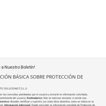
 a Nuestro Boletín!
CIÓN BÁSICA SOBRE PROTECCIÓN DE
TIC SOLUCIONS IT, S.L.U.
er las consultas planteadas por el usuario y enviarle la información solicitada;
sentimiento del usuario;
Destinatarios
: Solo se realizan cesiones si existe una
erechos
: Acceder, rectificar y suprimir, así como otros derechos, como se indica en la
nal;
Información Adicional
: Puede consultar la información completa de Protección de