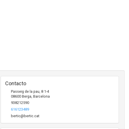
Contacto
Passeig de la pau, 8 1-4
08600
Berga
,
Barcelona
938212590
616123489
bertic@bertic.cat