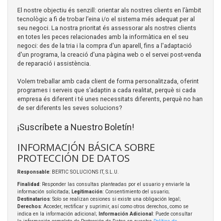
El nostre objectiu és senzill: orientar als nostres clients en l’àmbit
tecnològic a fi de trobar l’eina i/o el sistema més adequat per al
seu negoci. La nostra prioritat és assessorar als nostres clients
en totes les peces relacionades amb la informàtica en el seu
negoci: des de la tria i la compra d'un aparell, fins a l'adaptació
d'un programa, la creació d'una pàgina web o el servei post-venda
de reparació i assistència.
Volem treballar amb cada client de forma personalitzada, oferint
programes i serveis que s’adaptin a cada realitat, perquè si cada
empresa és diferent i té unes necessitats diferents, perquè no han
de ser diferents les seves solucions?
¡Suscríbete a Nuestro Boletín!
INFORMACIÓN BÁSICA SOBRE
PROTECCIÓN DE DATOS
Responsable
: BERTIC SOLUCIONS IT, S.L.U.
Finalidad
: Responder las consultas planteadas por el usuario y enviarle la
información solicitada;
Legitimación
: Consentimiento del usuario;
Destinatarios
: Solo se realizan cesiones si existe una obligación legal;
Derechos
: Acceder, rectificar y suprimir, así como otros derechos, como se
indica en la información adicional;
Información Adicional
: Puede consultar