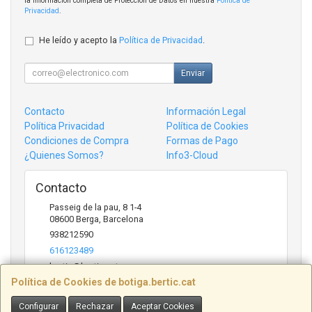
la información completa de Protección de Datos en nuestra
Política de
Privacidad
.
He leído y acepto la
Política de Privacidad
.
Enviar
Contacto
Información Legal
Política Privacidad
Política de Cookies
Condiciones de Compra
Formas de Pago
¿Quienes Somos?
Info3-Cloud
Contacto
Passeig de la pau, 8 1-4
08600
Berga
,
Barcelona
938212590
616123489
bertic@bertic.cat
Política de Cookies de botiga.bertic.cat
Configurar
Rechazar
Aceptar Cookies