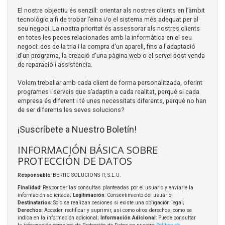
El nostre objectiu és senzill: orientar als nostres clients en l’àmbit
tecnològic a fi de trobar l’eina i/o el sistema més adequat per al
seu negoci. La nostra prioritat és assessorar als nostres clients
en totes les peces relacionades amb la informàtica en el seu
negoci: des de la tria i la compra d'un aparell, fins a l'adaptació
d'un programa, la creació d'una pàgina web o el servei post-venda
de reparació i assistència.
Volem treballar amb cada client de forma personalitzada, oferint
programes i serveis que s’adaptin a cada realitat, perquè si cada
empresa és diferent i té unes necessitats diferents, perquè no han
de ser diferents les seves solucions?
¡Suscríbete a Nuestro Boletín!
INFORMACIÓN BÁSICA SOBRE
PROTECCIÓN DE DATOS
Responsable
: BERTIC SOLUCIONS IT, S.L.U.
Finalidad
: Responder las consultas planteadas por el usuario y enviarle la
información solicitada;
Legitimación
: Consentimiento del usuario;
Destinatarios
: Solo se realizan cesiones si existe una obligación legal;
Derechos
: Acceder, rectificar y suprimir, así como otros derechos, como se
indica en la información adicional;
Información Adicional
: Puede consultar