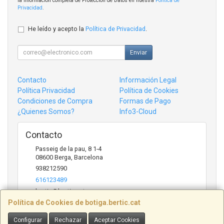
la información completa de Protección de Datos en nuestra
Política de
Privacidad
.
He leído y acepto la
Política de Privacidad
.
Enviar
Contacto
Información Legal
Política Privacidad
Política de Cookies
Condiciones de Compra
Formas de Pago
¿Quienes Somos?
Info3-Cloud
Contacto
Passeig de la pau, 8 1-4
08600
Berga
,
Barcelona
938212590
616123489
bertic@bertic.cat
Política de Cookies de botiga.bertic.cat
Configurar
Rechazar
Aceptar Cookies