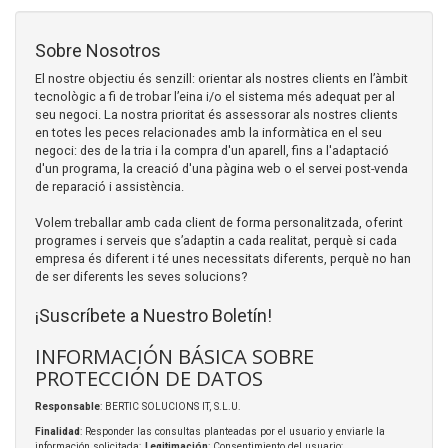
Sobre Nosotros
El nostre objectiu és senzill: orientar als nostres clients en l’àmbit
tecnològic a fi de trobar l’eina i/o el sistema més adequat per al
seu negoci. La nostra prioritat és assessorar als nostres clients
en totes les peces relacionades amb la informàtica en el seu
negoci: des de la tria i la compra d'un aparell, fins a l'adaptació
d'un programa, la creació d'una pàgina web o el servei post-venda
de reparació i assistència.
Volem treballar amb cada client de forma personalitzada, oferint
programes i serveis que s’adaptin a cada realitat, perquè si cada
empresa és diferent i té unes necessitats diferents, perquè no han
de ser diferents les seves solucions?
¡Suscríbete a Nuestro Boletín!
INFORMACIÓN BÁSICA SOBRE
PROTECCIÓN DE DATOS
Responsable
: BERTIC SOLUCIONS IT, S.L.U.
Finalidad
: Responder las consultas planteadas por el usuario y enviarle la
información solicitada;
Legitimación
: Consentimiento del usuario;