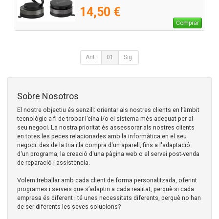
14,50 €
Comprar
Ant.
01
Sig.
Sobre Nosotros
El nostre objectiu és senzill: orientar als nostres clients en l’àmbit
tecnològic a fi de trobar l’eina i/o el sistema més adequat per al
seu negoci. La nostra prioritat és assessorar als nostres clients
en totes les peces relacionades amb la informàtica en el seu
negoci: des de la tria i la compra d'un aparell, fins a l'adaptació
d'un programa, la creació d'una pàgina web o el servei post-venda
de reparació i assistència.
Volem treballar amb cada client de forma personalitzada, oferint
programes i serveis que s’adaptin a cada realitat, perquè si cada
empresa és diferent i té unes necessitats diferents, perquè no han
de ser diferents les seves solucions?