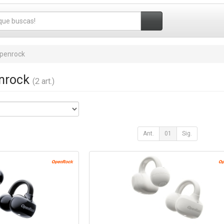
penrock
enrock
(2 art.)
Ant.
01
Sig.