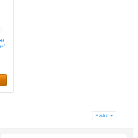
rea
ga/
Mostrar