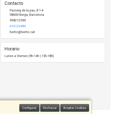
Contacto
Passeig de la pau, 8 1-4
08600
Berga
,
Barcelona
938212590
616123489
bertic@bertic.cat
Horario
Lunes a Viernes (9h-14h | 15h-18h)
Configurar
Rechazar
Aceptar Cookies