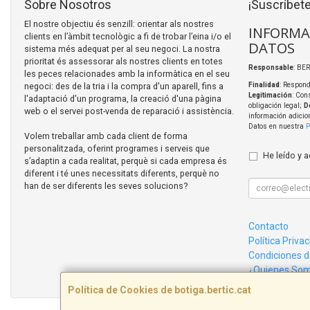
Sobre Nosotros
¡Suscríbete
El nostre objectiu és senzill: orientar als nostres
INFORMA
clients en l’àmbit tecnològic a fi de trobar l’eina i/o el
DATOS
sistema més adequat per al seu negoci. La nostra
prioritat és assessorar als nostres clients en totes
Responsable
: BER
les peces relacionades amb la informàtica en el seu
negoci: des de la tria i la compra d'un aparell, fins a
Finalidad
: Respond
Legitimación
: Con
l'adaptació d'un programa, la creació d'una pàgina
obligación legal;
D
web o el servei post-venda de reparació i assistència.
información adicio
Datos en nuestra
P
Volem treballar amb cada client de forma
personalitzada, oferint programes i serveis que
He leído y 
s’adaptin a cada realitat, perquè si cada empresa és
diferent i té unes necessitats diferents, perquè no
han de ser diferents les seves solucions?
Contacto
Política Priva
Condiciones 
¿Quienes So
Política de Cookies de botiga.bertic.cat