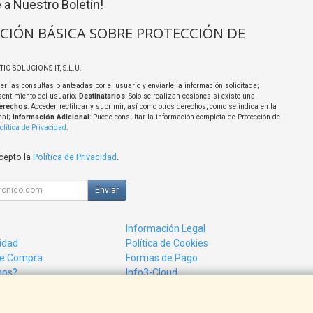
 a Nuestro Boletín!
CIÓN BÁSICA SOBRE PROTECCIÓN DE
TIC SOLUCIONS IT, S.L.U.
er las consultas planteadas por el usuario y enviarle la información solicitada;
sentimiento del usuario;
Destinatarios
: Solo se realizan cesiones si existe una
erechos
: Acceder, rectificar y suprimir, así como otros derechos, como se indica en la
nal;
Información Adicional
: Puede consultar la información completa de Protección de
olítica de Privacidad
.
acepto la
Política de Privacidad
.
Enviar
Información Legal
cidad
Política de Cookies
de Compra
Formas de Pago
mos?
Info3-Cloud