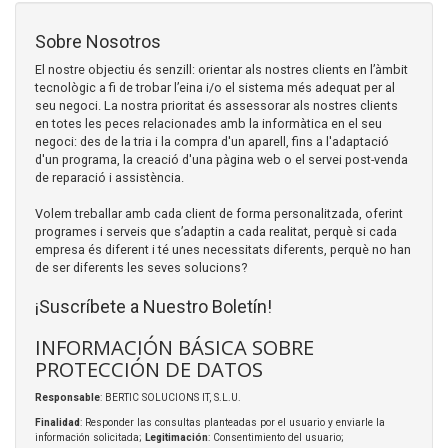
Sobre Nosotros
El nostre objectiu és senzill: orientar als nostres clients en l’àmbit
tecnològic a fi de trobar l’eina i/o el sistema més adequat per al
seu negoci. La nostra prioritat és assessorar als nostres clients
en totes les peces relacionades amb la informàtica en el seu
negoci: des de la tria i la compra d'un aparell, fins a l'adaptació
d'un programa, la creació d'una pàgina web o el servei post-venda
de reparació i assistència.
Volem treballar amb cada client de forma personalitzada, oferint
programes i serveis que s’adaptin a cada realitat, perquè si cada
empresa és diferent i té unes necessitats diferents, perquè no han
de ser diferents les seves solucions?
¡Suscríbete a Nuestro Boletín!
INFORMACIÓN BÁSICA SOBRE
PROTECCIÓN DE DATOS
Responsable
: BERTIC SOLUCIONS IT, S.L.U.
Finalidad
: Responder las consultas planteadas por el usuario y enviarle la
información solicitada;
Legitimación
: Consentimiento del usuario;