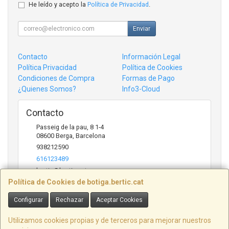
He leído y acepto la
Política de Privacidad
.
Enviar
Contacto
Información Legal
Política Privacidad
Política de Cookies
Condiciones de Compra
Formas de Pago
¿Quienes Somos?
Info3-Cloud
Contacto
Passeig de la pau, 8 1-4
08600
Berga
,
Barcelona
938212590
616123489
bertic@bertic.cat
Política de Cookies de botiga.bertic.cat
Configurar
Rechazar
Aceptar Cookies
Horario
Lunes a Viernes (9h-14h | 15h-18h)
Utilizamos cookies propias y de terceros para mejorar nuestros