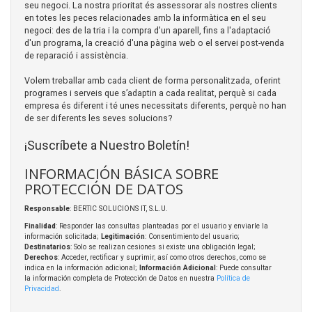
seu negoci. La nostra prioritat és assessorar als nostres clients
en totes les peces relacionades amb la informàtica en el seu
negoci: des de la tria i la compra d'un aparell, fins a l'adaptació
d'un programa, la creació d'una pàgina web o el servei post-venda
de reparació i assistència.
Volem treballar amb cada client de forma personalitzada, oferint
programes i serveis que s’adaptin a cada realitat, perquè si cada
empresa és diferent i té unes necessitats diferents, perquè no han
de ser diferents les seves solucions?
¡Suscríbete a Nuestro Boletín!
INFORMACIÓN BÁSICA SOBRE
PROTECCIÓN DE DATOS
Responsable
: BERTIC SOLUCIONS IT, S.L.U.
Finalidad
: Responder las consultas planteadas por el usuario y enviarle la
información solicitada;
Legitimación
: Consentimiento del usuario;
Destinatarios
: Solo se realizan cesiones si existe una obligación legal;
Derechos
: Acceder, rectificar y suprimir, así como otros derechos, como se
indica en la información adicional;
Información Adicional
: Puede consultar
la información completa de Protección de Datos en nuestra
Política de
Privacidad
.