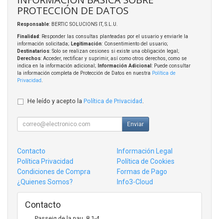
PROTECCIÓN DE DATOS
Responsable
: BERTIC SOLUCIONS IT, S.L.U.
Finalidad
: Responder las consultas planteadas por el usuario y enviarle la
información solicitada;
Legitimación
: Consentimiento del usuario;
Destinatarios
: Solo se realizan cesiones si existe una obligación legal;
Derechos
: Acceder, rectificar y suprimir, así como otros derechos, como se
indica en la información adicional;
Información Adicional
: Puede consultar
la información completa de Protección de Datos en nuestra
Política de
Privacidad
.
He leído y acepto la
Política de Privacidad
.
Enviar
Contacto
Información Legal
Política Privacidad
Política de Cookies
Condiciones de Compra
Formas de Pago
¿Quienes Somos?
Info3-Cloud
Contacto
Passeig de la pau, 8 1-4