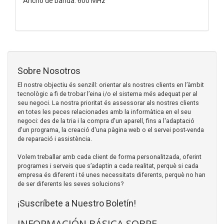
Ancho de banda: 600 MHz
Sobre Nosotros
El nostre objectiu és senzill: orientar als nostres clients en l’àmbit
tecnològic a fi de trobar l’eina i/o el sistema més adequat per al
seu negoci. La nostra prioritat és assessorar als nostres clients
en totes les peces relacionades amb la informàtica en el seu
negoci: des de la tria i la compra d'un aparell, fins a l'adaptació
d'un programa, la creació d'una pàgina web o el servei post-venda
de reparació i assistència.
Volem treballar amb cada client de forma personalitzada, oferint
programes i serveis que s’adaptin a cada realitat, perquè si cada
empresa és diferent i té unes necessitats diferents, perquè no han
de ser diferents les seves solucions?
¡Suscríbete a Nuestro Boletín!
INFORMACIÓN BÁSICA SOBRE