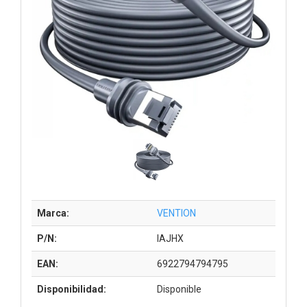
Marca:
VENTION
P/N:
IAJHX
EAN:
6922794794795
Disponibilidad:
Disponible